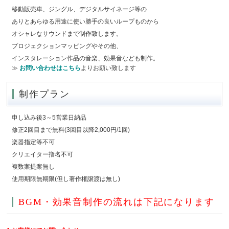
移動販売車、ジングル、デジタルサイネージ等の
ありとあらゆる用途に使い勝手の良いループものから
オシャレなサウンドまで制作致します。
プロジェクションマッピングやその他、
インスタレーション作品の音楽、効果音なども制作。
≫
お問い合わせはこちら
よりお願い致します
制作プラン
申し込み後3～5営業日納品
修正2回目まで無料(3回目以降2,000円/1回)
楽器指定等不可
クリエイター指名不可
複数案提案無し
使用期限無期限(但し著作権譲渡は無し)
BGM・効果音制作の流れは下記になります