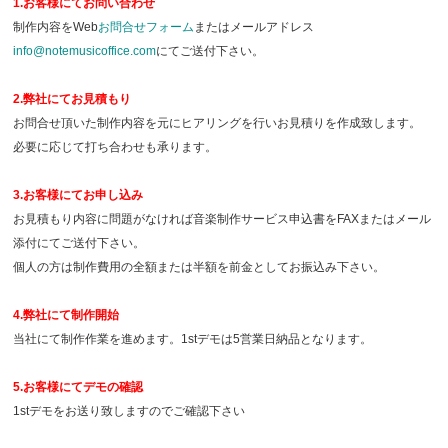
1.お客様にてお問い合わせ
制作内容をWeb
お問合せフォーム
またはメールアドレス
info@notemusicoffice.com
にてご送付下さい。
2.弊社にてお見積もり
お問合せ頂いた制作内容を元にヒアリングを行いお見積りを作成致します。
必要に応じて打ち合わせも承ります。
3.お客様にてお申し込み
お見積もり内容に問題がなければ音楽制作サービス申込書をFAXまたはメール
添付にてご送付下さい。
個人の方は制作費用の全額または半額を前金としてお振込み下さい。
4.弊社にて制作開始
当社にて制作作業を進めます。1stデモは5営業日納品となります。
5.お客様にてデモの確認
1stデモをお送り致しますのでご確認下さい