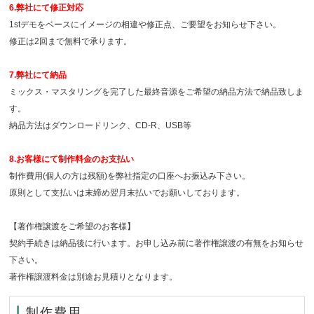
6.弊社にて修正対応
1stデモをベースにイメージの相違や修正点、ご要望をお知らせ下さい。
修正は2回まで無料で承ります。
7.弊社にて納品
ミックス・マスタリングを完了した最終音源をご希望の納品方法で納品致しま
す。
納品方法はダウンロードリンク、CD-R、USB等
8.お客様にて制作料金のお支払い
制作費用(個人の方は残額)を弊社指定の口座へお振込み下さい。
原則として支払いは末締め翌月末払いでお願いしております。
【著作権譲渡をご希望のお客様】
契約手続きは納品後に行います。お申し込み前に著作権譲渡の有無をお知らせ
下さい。
著作権譲渡料金は別途お見積りとなります。
制作費用